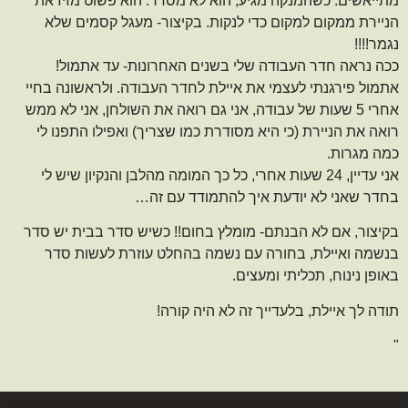
מתייאשים. כשהמנקה מגיע, הוא לא מסדר. הוא פשוט מזיז את
הניירת ממקום למקום כדי לנקות. בקיצור- מעגל קסמים שלא
נגמר!!!!
ככה נראה חדר העבודה שלי בשנים האחרונות- עד אתמול!
אתמול פירגנתי לעצמי את איילת לחדר העבודה. ולראשונה בחיי
אחרי 5 שעות של עבודה, אני גם רואה את השולחן, אני לא ממש
רואה את הניירת (כי היא מסודרת כמו שצריך) ואפילו התפנו לי
כמה מגרות.
אני עדיין, 24 שעות אחרי, כל כך המומה מהלבן והנקיון שיש לי
בחדר שאני לא יודעת איך להתמודד עם זה…
בקיצור, אם לא הבנתם- מומלץ בחום!! כשיש סדר בבית יש סדר
בנשמה ואיילת, בחורה עם נשמה בהחלט עוזרת לעשות סדר
באופן נינוח, תכליתי ומעצים.
תודה לך איילת, בלעדייך זה לא היה קורה!