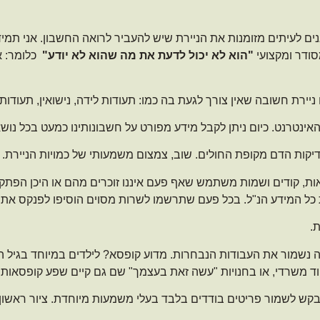
ם לעיתים מזומנות את הניירת שיש להעביר לרואה החשבון. אני תמיד 
ודר ומקצועי
"הוא לא יכול לדעת את מה שהוא לא יודע"
כלומר: א
יירת חשובה שאין צורך לגעת בה כמו: תעודות לידה, נישואין, תעודות 
ינטרנט. כיום ניתן לקבל מידע מפורט על חשבונותינו כמעט בכל נושא
יקות הדם מקופת החולים. שוב, צמצום משמעותי של כמויות הניירת.
אות, קודים ושמות משתמש שאף פעם איננו זוכרים מהם או היכן הפתק 
ל המידע הנ"ל. בכל פעם שתרשמו לשרות מסוים הוסיפו לפנקס את ה
.
ה נשמור את העבודות הנבחרות. מדוע קופסא? לילדים במיוחד בגיל הג
יוד משרדי, או בחנויות "עשה זאת בעצמך" שם גם קיים שפע קופסאות ו
בקש לשמור פריטים בודדים בלבד בעלי משמעות מיוחדת. ציור ראשון, 