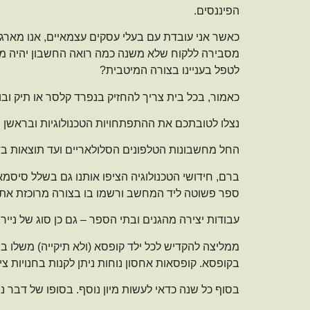
הפיננסים.
כאשר אני עובדת עם בעלי עסקים עצמאיים, אנו מארגני
מסבירה ללקוח שלא משנה כמה רואה החשבון יהיה מס
לטפל בעניינו בצורה המיטבית?
כאמור, בכל בית צריך להחזיק בנפרד קלסר או תיק ובו נ
נצלו לטובתכם את ההתפתחויות הטכנולוגיות ובראשן הא
החל מחשבונות הטלפונים הסלולאריים ועד תוצאות בד
ברם, חידושי הטכנולוגיה הציפו אותנו גם בשלל סיסמ
ספר פשוטה ליד המחשב ורשמו בו בצורה מרוכזת את כ
עבודות יצירה מהגנים ובתי הספר – גם כן סוג של ניירת
ממליצה להקדיש לכל ילד קופסא (ולא תיקייה) משלו ב
בקופסא. קופסאות אחסון נוחות ניתן לקנות בחנויות צ
בסוף כל שנה כדאי לעשות מיון נוסף. בסופו של דבר נ