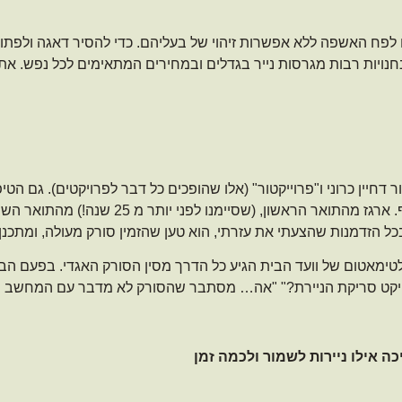
יעו לפח האשפה ללא אפשרות זיהוי של בעליהם. כדי להסיר דאגה ולפתור
בחנויות רבות מגרסות נייר בגדלים ובמחירים המתאימים לכל נפש. א
יין כרוני ו"פרוייקטור" (אלו שהופכים כל דבר לפרויקטים). גם הטיפו
ניירת, כאשר בכל שלב בחייו מצטרף אליהם ארגז נ
בכל הזדמנות שהצעתי את עזרתי, הוא טען שהזמין סורק מעולה, ומתכ
לטימאטום של וועד הבית הגיע כל הדרך מסין הסורק האגדי. בפעם הב
יקט סריקת הניירת?" "אה… מסתבר שהסורק לא מדבר עם המחשב שלי,
 אילו ניירות לשמור ולכמה זמן