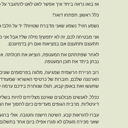
אז בואו נראה ביחד איך אפשר לאט לאט להתגבר על כ
כלל ראשון: תפתחו דואר!
נשמע הזוי? נשמע שאני מדברת שטויות? יד על הלב! כ
אני מבטיחה לכם, זה לא יתפוצץ! מילה שלי! אבל אני
תתעצם ותתעצם אם במציאות ואם רק בדמיונכם.
לאחר שפתחתם את המעטפה, הוציאו את תכולתה. אני 
נבחן ביחד את תוכן המעטפה.
רוב הניירת הרשמית שמגיעה, מלווה בפרסומים שונים
הארנונה שלכם, חוברות של כרטיסי האשראי שמעודדות או
שתעשו זאת באופן קבוע, תגלו שנותרת בידכם ערמה קטנה 
ככלל, לאנשים מבולגנים שאינם מצליחים להיות בשלי
דיגיטליות. מרבית הגופים מעדיפים כיום לחסוך את הני
עברו להוראות קבע. השיטה הישנה והטובה. אולי ברג
שאני מכירה מעולם לא פגרו אפילו ביום אחד בתשלום 