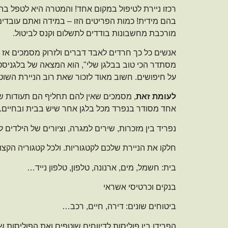
רכזו ניירת לטיפול במקום אחד! והמטרה היא לטפל ב
בהם מידית! כמות הפריטים הזו – במידה ואתם עובדים 
מורכבת מחשבונות בודדים לתשלום וקנס לביטול.
אנשים כל כך חרדים לאבד דברים ולזרוק מסמכים אז ה
מסתדר הכי טוב בבלגן שלי", הוא המצאה של בלגניס
על חיפושים. חשוב מאוד לזכור שאת רוב הניירת השוטפ
לעומת זאת
, מסמכים שאין להם תחליף הם תעודות שונו
אחד מסודר בנפרד מכל בלגן אחר שיש בבית ובחיים.
נפריד בין מזכרות, שירים למגרה, וציורים של הילדים לב
חלקו את הניירת שלכם לקטגוריות. ולכל קטגוריה הקצו 
בית: חשמל, מים, ארנונה, טלפון, טלפון נייד…
בנקים וכרטיסי אשראי
ביטוחים שונים: דירה, חיים, רכב…
הפרידו בין פוליסות לדיווחים שוטפים ואת הפוליסות ש