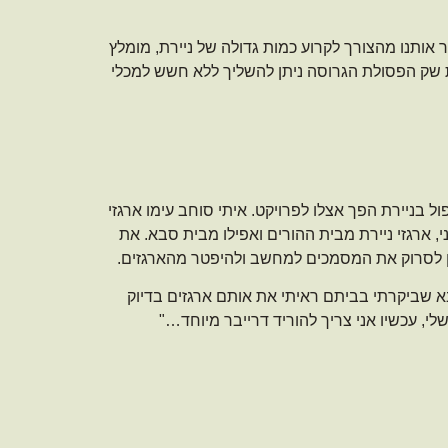
 אותנו מהצורך לקרוע כמות גדולה של ניירת, מומלץ
ת שק הפסולת הגרוסה ניתן להשליך ללא חשש למכלי
ל בניירת הפך אצלו לפרויקט. איתי סוחב עימו ארגזי
וסף. ארגז מהתואר הראשון, (שסיימנו לפני יותר מ 25 שנה!) מהתואר השני, ארגזי ניירת מבית ההורים ואפילו מבית סבא. את
נן לסרוק את המסמכים למחשב ולהיפטר מהארגזים.
א שביקרתי בביתם ראיתי את אותם ארגזים בדיוק
 עכשיו אני צריך להוריד דרייבר מיוחד…"