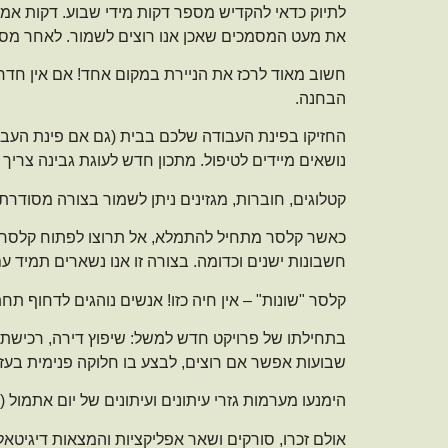
לתיוק כדאי להקדיש מספר דקות מידי שבוע. דקות אמרת
את מעט המסמכים שאכן אנו רוצים לשמור. לאחר מספ
חשוב מאוד לרכז את הניירת במקום אחד! אם אין חדר
הבחנה.
החזיקו בפינת העבודה שלכם בבית (גם אם פינת העבודה
נושאים מיידים לטיפול. מתכון חדש לעוגת גבינה צרי
קטלוגים, חוברות, מגזינים ניתן לשמור בצורה מסודרת 
כאשר קלסר מתחיל להתמלא, אל תרוצו לפתוח קלסר נו
חשבונות ישנים וכדומה. בצורה זו אנו נשארים תמיד עם
קלסר "שונות" – אין חיה כזו! אנשים נוהגים לדחוף תח
בתחילתו של פרויקט חדש למשל: שיפוץ דירה, רכישת די
שבועות אפשר אם רוצים, לבצע בו חלוקה פנימית בעזרת
הימנעו מערמות גזרי עיתונים ועיתונים של יום אתמ
אולם זכרו, סורקים ושאר אפליקציות והמצאות דיגיטאלי