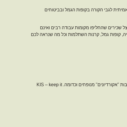
מיתית לגבי הקורה בקופות הגמל ובביטוחים
צל שכירים שהחליפו מקומות עבודה רבים ואינם
יה, קופות גמל, קרנות השתלמות וכל מה שנראה לכם
כעיקרון אשר מלווה אותי בעבודתי תמיד, אני ממליצה לפשט דברים ככל האפשר. אני לא חסידה של תיקיות מסובכות ומועצבות "אקורדיונים" מנופחים וכדומה. KIS – keep it