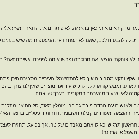
ך.
מה מהקוראים אותי כאן ברגע זה, לא פותחים את הדואר המגיע אליה
 כן יכולה להבטיח לכם, שאם לא תפתחו את המעטפות מה שיש בפנים ל
לא צוחקת. הוציאו את תכולתה ופרשו אותה לפניכם. עשיתם זאת? כל
. שקע ותקע מסבירים איך לא להתחשמל, העירייה מסבירה היכן פתחו
תנו וממש קוראות לנו לרכוש עוד ועד מוצרים שאין לנו צורך בהם ועו
לאין שיעור מהערמה המקורית. בערך 50 אחוז.
טה ולאנשים עם חרדת ניירת גבוהה. מומלץ מאוד, סליחה אני מתקנת
יר וההוצאה ומעודדים קבלת חשבוניות ודוחות דיגיטליים בדואר האלקט
ע הראשון תרגישו כאילו אתם מאבדים שליטה, אך בפועל, תחזירו לע
חשמל או ארנונה!