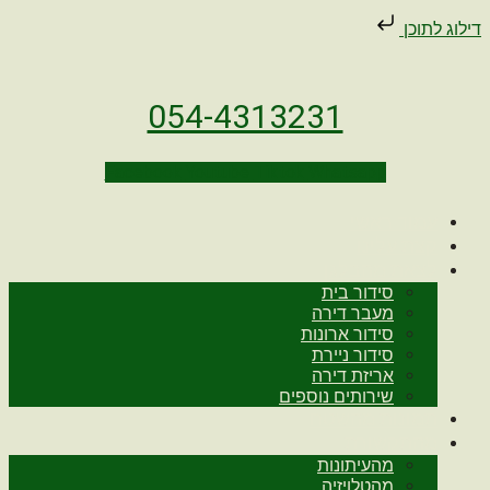
דילוג לתוכן
054-4313231
Facebook
Youtube
Tiktok
Whatsapp
עמוד ראשי
קצת עלינו
לצאת מהבלגן
סידור בית
מעבר דירה
סידור ארונות
סידור ניירת
אריזת דירה
שירותים נוספים
תמונות מהשטח
מהתקשורת
מהעיתונות
מהטלויזיה