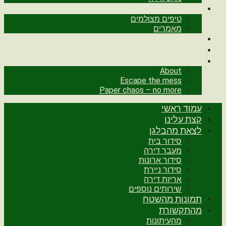
טיפים ומאמרים
טיפים מצולמים
מאמרים
לקוחות ממליצים
צור קשר
English
About
Escape the mess
Paper chaos – no more
עמוד ראשי
קצת עלינו
לצאת מהבלגן
סידור בית
מעבר דירה
סידור ארונות
סידור ניירת
אריזת דירה
שירותים נוספים
תמונות מהשטח
מהתקשורת
מהעיתונות