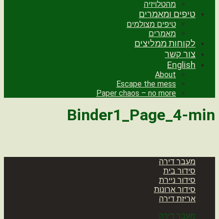
מהטלויזיה
טיפים ומאמרים
טיפים מצולמים
מאמרים
לקוחות ממליצים
צור קשר
English
About
Escape the mess
Paper chaos – no more
Binder1_Page_4-min
מעבר דירה
סידור בית
סידור ניירת
סידור ארונות
אריזת דירה
מעבר דירה