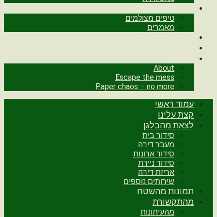
טיפים ומאמרים
טיפים מצולמים
מאמרים
לקוחות ממליצים
צור קשר
English
About
Escape the mess
Paper chaos – no more
עמוד ראשי
קצת עלינו
לצאת מהבלגן
סידור בית
מעבר דירה
סידור ארונות
סידור ניירת
אריזת דירה
שירותים נוספים
תמונות מהשטח
מהתקשורת
מהעיתונות