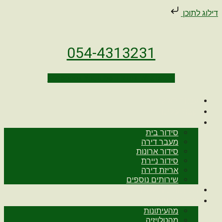
דילוג לתוכן
054-4313231
Facebook
Youtube
Tiktok
Whatsapp
עמוד ראשי
קצת עלינו
לצאת מהבלגן
סידור בית
מעבר דירה
סידור ארונות
סידור ניירת
אריזת דירה
שירותים נוספים
תמונות מהשטח
מהתקשורת
מהעיתונות
מהטלויזיה